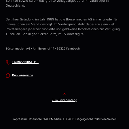
Sonntag sowie €uro – das größte Verlagsangebot für Privatanleger in
Deutschland.
Seit ihrer Gründung im Jahr 1989 hat die Börsenmedien AG immer wieder für
Innovationen am Markt gesorgt. Im Vordergrund steht dabei stets ein Ziel:
Privatanlegern jederzeit fundierte und geldwerte Informationen zur Verfügung
zu stellen – ob in gedruckter Form, im TV oder digital.
Börsenmedien AG · Am Eulenhof 14 · 95326 Kulmbach
+49 9221 9051-110
Kundenservice
Zum Seitenanfang
Impressum
Datenschutz
AGB
Medien-AGB
AGB-Siegelgeschäft
Barrierefreiheit