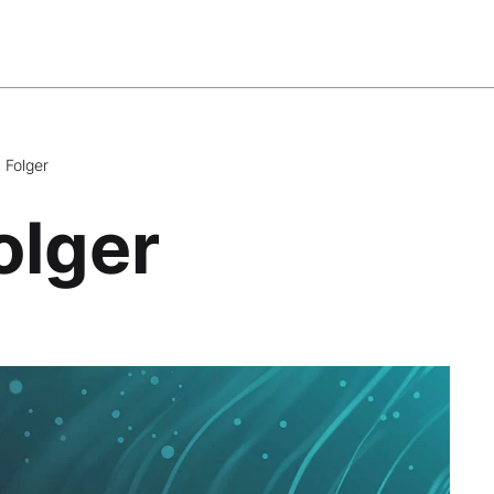
 Folger
olger