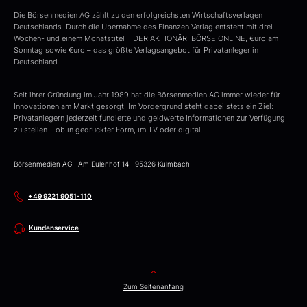
Die Börsenmedien AG zählt zu den erfolgreichsten Wirtschaftsverlagen
Deutschlands. Durch die Übernahme des Finanzen Verlag entsteht mit drei
Wochen- und einem Monatstitel – DER AKTIONÄR, BÖRSE ONLINE, €uro am
Sonntag sowie €uro – das größte Verlagsangebot für Privatanleger in
Deutschland.
Seit ihrer Gründung im Jahr 1989 hat die Börsenmedien AG immer wieder für
Innovationen am Markt gesorgt. Im Vordergrund steht dabei stets ein Ziel:
Privatanlegern jederzeit fundierte und geldwerte Informationen zur Verfügung
zu stellen – ob in gedruckter Form, im TV oder digital.
Börsenmedien AG · Am Eulenhof 14 · 95326 Kulmbach
+49 9221 9051-110
Kundenservice
Zum Seitenanfang